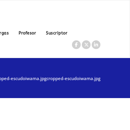
doza, dedicada exclusivamente a la práctica y difusión del
de Hitohira Saito Sensei."
rgas
Profesor
Suscriptor
pped-escudoiwama.jpg
cropped-escudoiwama.jpg