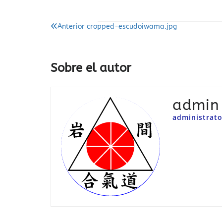
Navegación
Anterior
cropped-escudoiwama.jpg
de
entradas
Sobre el autor
admin
administrato