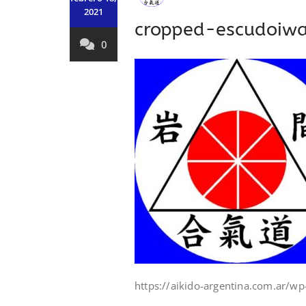
2021
cropped-escudoiw
0
https://aikido-argentina.com.ar/