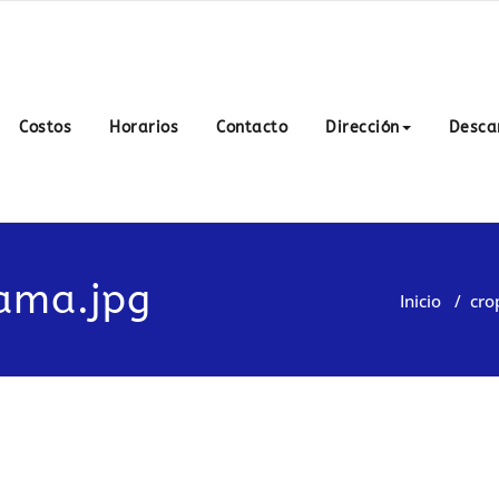
o Iwama Mendoza
oza Aiki Shuren Dojo, escuela ubicada en la provincia de Men
o Iwama Shinshin Aikishurenkai. Miembros de ISSASK.Alumnos 
Costos
Horarios
Contacto
Dirección
Desca
ama.jpg
Inicio
/
cro